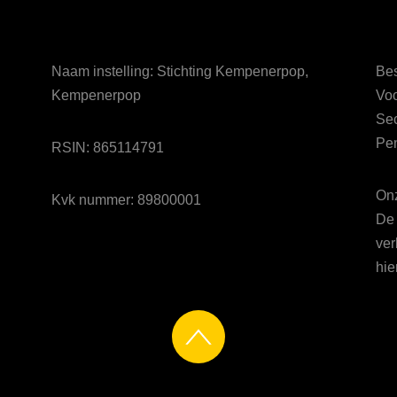
Naam instelling: Stichting Kempenerpop,
Bes
Kempenerpop
Voo
Sec
Pen
RSIN: 865114791
Onz
Kvk nummer: 89800001
De 
ver
hie