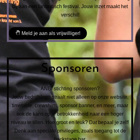
bij aan een fantastisch festival.
Jouw inzet maakt het
verschil!
Meld je aan als vrijwilliger!
Sponsoren
ANBI stichting sponsoren?
Jouw bedrijfslogo straalt niet alleen op onze website,
timetable, crewshirts, sponsor banner, en meer, maar
ook de kans op je betrokkenheid naar een hoger
niveau te tillen. Hoe groot en leuk? Dat bepaal je zelf!
Denk aan speciale privileges, zoals toegang tot de
backstage bar.