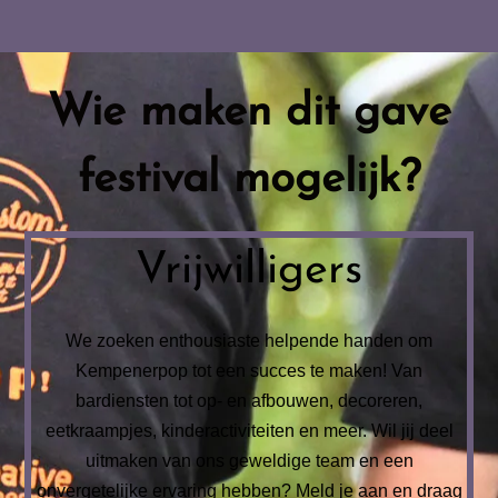
Wie maken dit gave
festival mogelijk?
Vrijwilligers
We zoeken enthousiaste helpende handen om
Kempenerpop tot een succes te maken! Van
bardiensten tot op- en afbouwen, decoreren,
eetkraampjes, kinderactiviteiten en meer. Wil jij deel
uitmaken van ons geweldige team en een
onvergetelijke ervaring hebben? Meld je aan e
n draag