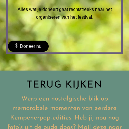
Alles wat je doneert gaat rechtstreeks
naar het
organiseren van het festival.
Doneer nu!
TERUG KIJKEN
Werp een nostalgische blik op
memorabele momenten van eerdere
Kempenerpop-edities. Heb jij nou nog
foto’s uit de oude doos? Mail deze naar