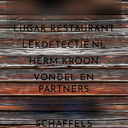
LUGAR RESTAURANT
LEKDETECTIE.NL
HERM KROON
VONDEL EN
PARTNERS
SCHAFFELS