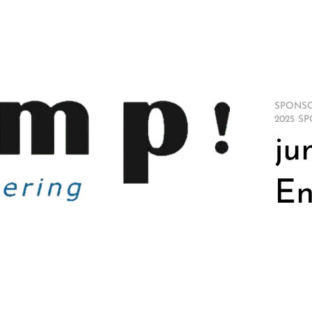
SPONSO
2025
/
SP
ju
En