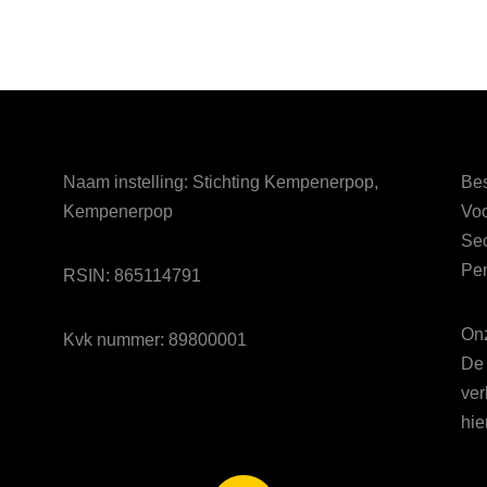
Naam instelling: Stichting Kempenerpop,
Bes
Kempenerpop
Voo
Sec
Pen
RSIN: 865114791
Onz
Kvk nummer: 89800001
De 
ver
hie