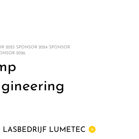
R 2023
/
SPONSOR 2024
/
SPONSOR
ONSOR 2026
mp
gineering
LASBEDRIJF LUMETEC
>