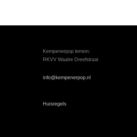
Kempenerpop terrein:
RKVV Waalre Dreefstraat
info@kempenerpop.nl
Huisregels