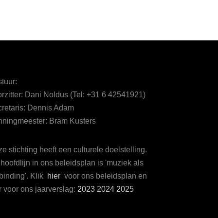
tuur:
rzitter: Dani Noldus (Tel: +31 6 42541921)
retaris: Dennis Adam
ningmeester: Bram Kusters
e stichting heeft een culturele doelstelling.
hoofdlijn in ons beleidsplan is 'muziek als
binding'. Klik
hier
voor ons beleidsplan en
r voor ons jaarverslag:
2023
2024
2025