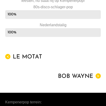
feesten, nu staat hij op Kempenerpop!
80s-disco-schlager-pop
100%
Nederlandstalig
100%
LE MOTAT
<
BOB WAYNE
>
Kempenerpop terrein: