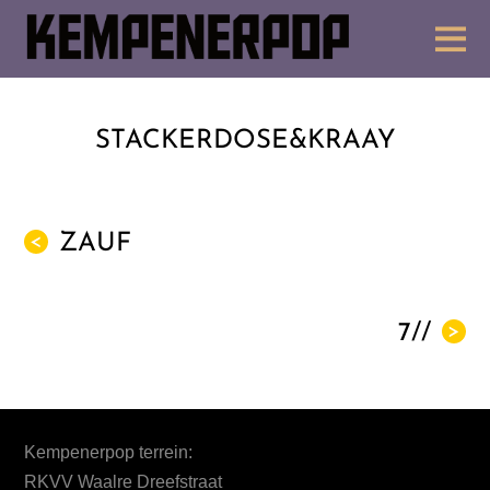
STACKERDOSE&KRAAY
ZAUF
<
7//
>
Kempenerpop terrein:
RKVV Waalre Dreefstraat