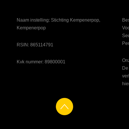
Naam instelling: Stichting Kempenerpop,
Bes
Kempenerpop
Voo
Sec
Pen
RSIN: 865114791
Onz
Kvk nummer: 89800001
De 
ver
hie