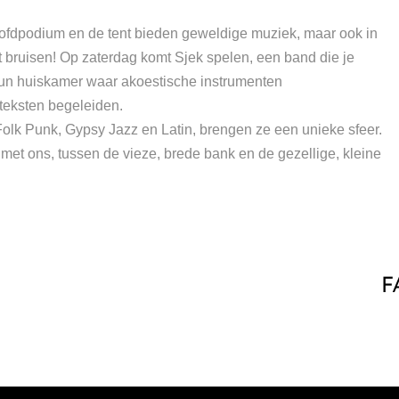
oofdpodium en de tent bieden geweldige muziek, maar ook in
et bruisen! Op zaterdag komt Sjek spelen, een band die je
n huiskamer waar akoestische instrumenten
teksten begeleiden.
olk Punk, Gypsy Jazz en Latin, brengen ze een unieke sfeer.
met ons, tussen de vieze, brede bank en de gezellige, kleine
F