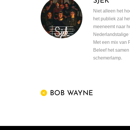
SJEK
Niet alleen het h
het publiek zal h
meeneemt naar hu
Nederlandstalige 
Met een mix van F
Beleef het samen 
schemerlamp.
BOB WAYNE
<