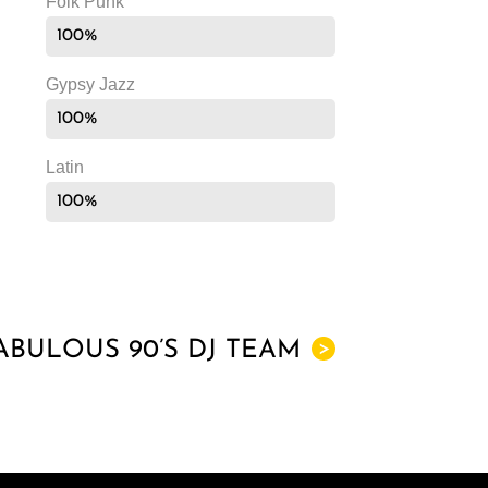
Folk Punk
100%
Gypsy Jazz
100%
Latin
100%
ABULOUS 90’S DJ TEAM
>