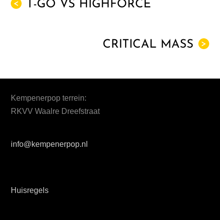
T-GO VS HIGHFORCE
<
CRITICAL MASS
>
Kempenerpop terrein:
RKVV Waalre Dreefstraat
info@kempenerpop.nl
Huisregels