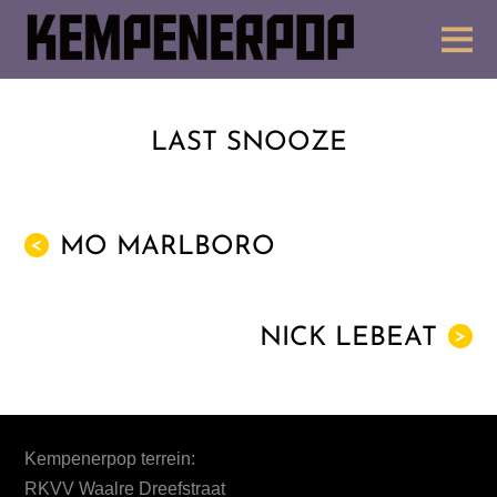
LAST SNOOZE
MO MARLBORO
<
NICK LEBEAT
>
Kempenerpop terrein:
RKVV Waalre Dreefstraat