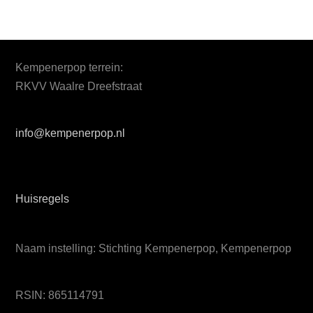
Kempenerpop terrein:
RKVV Waalre Dreefstraat
info@kempenerpop.nl
Huisregels
Naam instelling: Stichting Kempenerpop, Kempenerpop
RSIN: 865114791