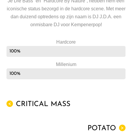
Je Die Bass” en “Hardcore By Nature”, hebben hem een
iconische status bezorgd in de hardcore scene. Met meer
dan duizend optredens op zijn naam is DJ J.D.A. een
onmisbare DJ voor Kempenerpop!
Hardcore
100%
Millenium
100%
CRITICAL MASS
<
POTATO
>