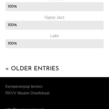
100%
Gypsy Jazz
100%
Latin
100%
« OLDER ENTRIES
Kempenerpop terrein:
RKVV Waalre Dreefstraat