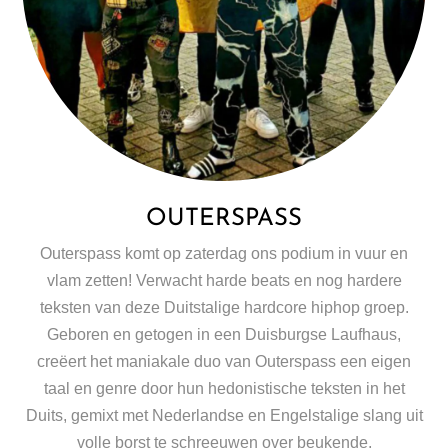
OUTERSPASS
Outerspass komt op zaterdag ons podium in vuur en
vlam zetten! Verwacht harde beats en nog hardere
teksten van deze Duitstalige hardcore hiphop groep.
Geboren en getogen in een Duisburgse Laufhaus,
creëert het maniakale duo van Outerspass een eigen
taal en genre door hun hedonistische teksten in het
Duits, gemixt met Nederlandse en Engelstalige slang uit
volle borst te schreeuwen over beukende,