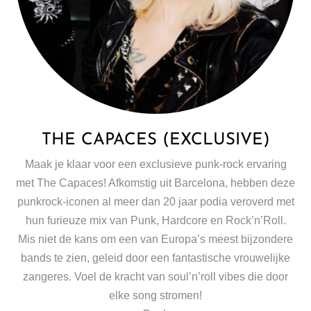
THE CAPACES (EXCLUSIVE)
Maak je klaar voor een exclusieve punk-rock ervaring
met
The Capaces
! Afkomstig uit Barcelona, hebben deze
punkrock-iconen al meer dan 20 jaar podia veroverd met
hun furieuze mix van Punk, Hardcore en Rock’n’Roll.
Mis niet de kans om een van Europa’s meest bijzondere
bands te zien, geleid door een fantastische vrouwelijke
zangeres. Voel de kracht van soul’n’roll vibes die door
elke song stromen!