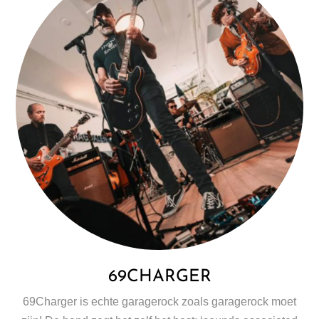
69CHARGER
69Charger is echte garagerock zoals garagerock moet