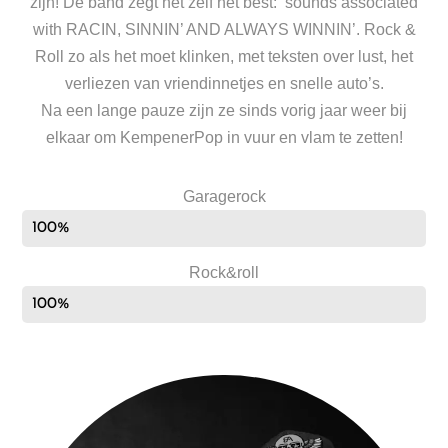
zijn! De band zegt het zelf het best: ‘sounds associated
with RACIN, SINNIN’ AND ALWAYS WINNIN’. Rock &
Roll zo als het moet klinken, met teksten over lust, het
verliezen van vriendinnetjes en snelle auto’s.
Na een lange pauze zijn ze sinds vorig jaar weer bij
elkaar om KempenerPop in vuur en vlam te zetten!
Garagerock
100%
Rock&roll
100%