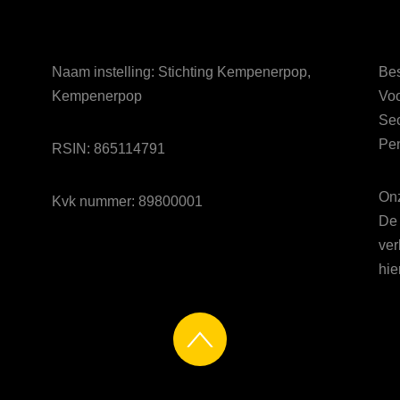
Naam instelling: Stichting Kempenerpop,
Bes
Kempenerpop
Voo
Sec
Pen
RSIN: 865114791
Onz
Kvk nummer: 89800001
De 
ver
hie