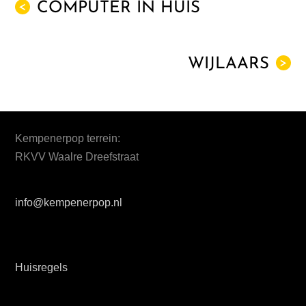
COMPUTER IN HUIS
<
WIJLAARS
>
Kempenerpop terrein:
RKVV Waalre Dreefstraat
info@kempenerpop.nl
Huisregels