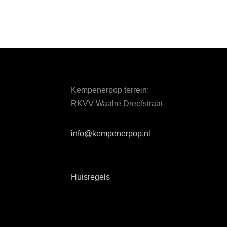
Kempenerpop terrein:
RKVV Waalre Dreefstraat
info@kempenerpop.nl
Huisregels