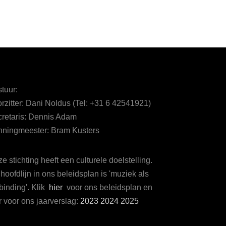
tuur:
rzitter: Dani Noldus (Tel: +31 6 42541921)
retaris: Dennis Adam
ningmeester: Bram Kusters
e stichting heeft een culturele doelstelling.
hoofdlijn in ons beleidsplan is 'muziek als
binding'. Klik
hier
voor ons beleidsplan en
r voor ons jaarverslag:
2023
2024
2025