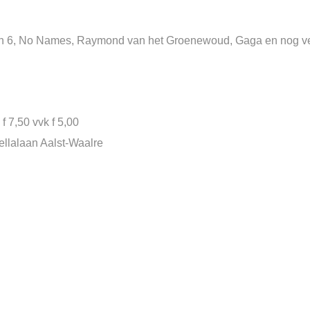
shion 6, No Names, Raymond van het Groenewoud, Gaga en nog v
f 7,50 vvk f 5,00
ellalaan Aalst-Waalre