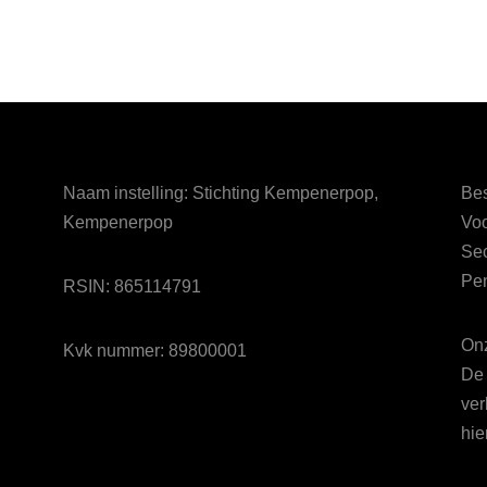
Naam instelling: Stichting Kempenerpop,
Bes
Kempenerpop
Voo
Sec
Pen
RSIN: 865114791
Onz
Kvk nummer: 89800001
De 
ver
hie