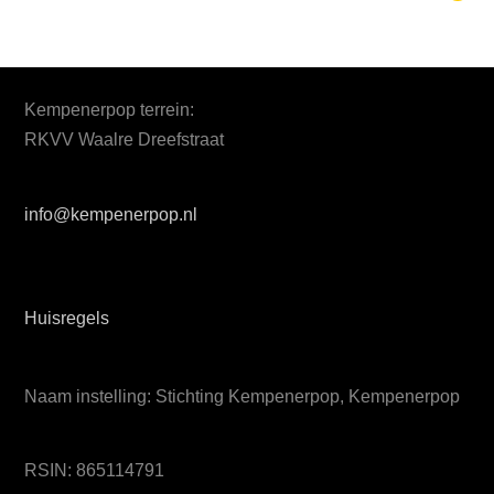
Kempenerpop terrein:
RKVV Waalre Dreefstraat
info@kempenerpop.nl
Huisregels
Naam instelling: Stichting Kempenerpop, Kempenerpop
RSIN: 865114791