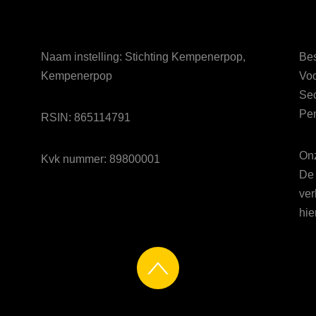
Naam instelling: Stichting Kempenerpop,
Bes
Kempenerpop
Voo
Sec
Pen
RSIN: 865114791
Onz
Kvk nummer: 89800001
De 
ver
hie