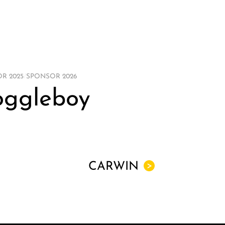
R 2025
/
SPONSOR 2026
ggleboy
CARWIN
>