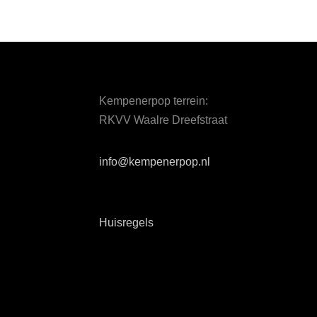
Kempenerpop terrein:
RKVV Waalre Dreefstraat
info@kempenerpop.nl
Huisregels