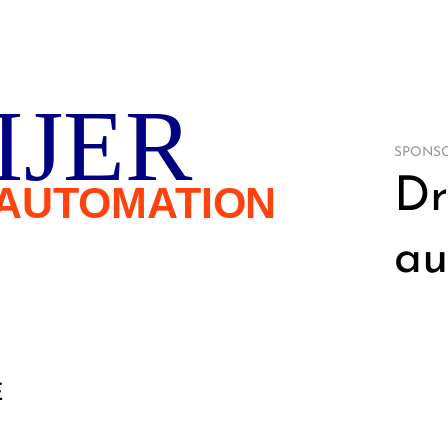
SPONSO
Dr
au
E