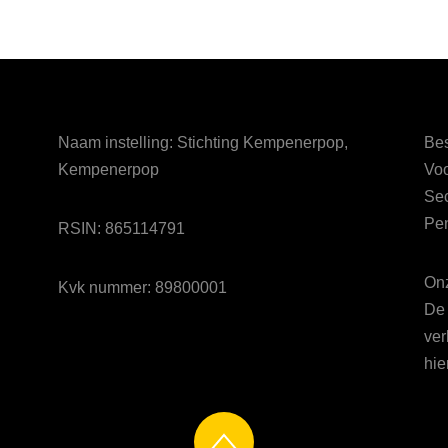
Naam instelling: Stichting Kempenerpop,
Bes
Kempenerpop
Voo
Sec
Pen
RSIN: 865114791
Onz
Kvk nummer: 89800001
De 
ver
hie