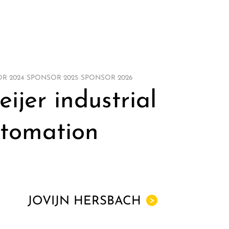
R 2024
/
SPONSOR 2025
/
SPONSOR 2026
eijer industrial
tomation
JOVIJN HERSBACH
>