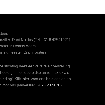
tuur:
rzitter: Dani Noldus (Tel: +31 6 42541921)
retaris: Dennis Adam
ningmeester: Bram Kusters
e stichting heeft een culturele doelstelling.
hoofdlijn in ons beleidsplan is 'muziek als
binding'. Klik
hier
voor ons beleidsplan en
r voor ons jaarverslag:
2023
2024
2025