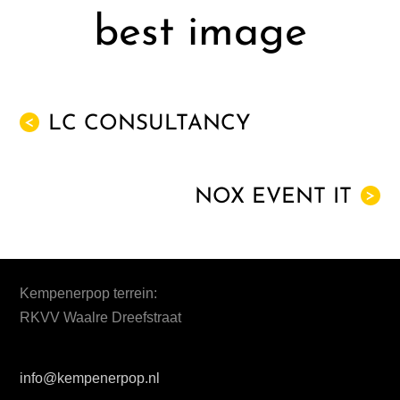
best image
LC CONSULTANCY
<
NOX EVENT IT
>
Kempenerpop terrein:
RKVV Waalre Dreefstraat
info@kempenerpop.nl